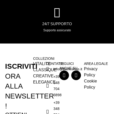
24/7 SUPPORTO
Supporto assicurato
COLLEZIONI
VITALITE
CONTATTI
SEGUICI
AREA LEGALE
ISCRIVITI
ANCHE SU
Privacy
info@blancshop.it
CLASSIQUE
ORA
Policy
CREATIVE
+39
Cookie
ELEGANCE
348
ALLA
Policy
704
NEWSLETTER
3898
+39
!
348