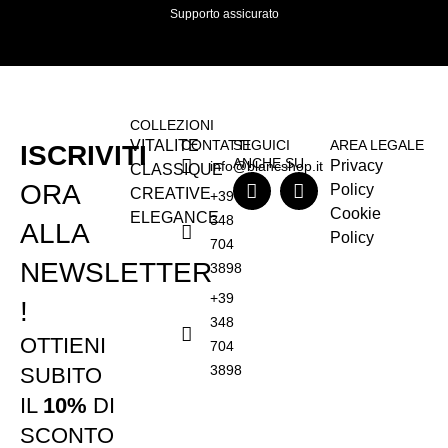
Supporto assicurato
COLLEZIONI
VITALITE
CONTATTI
SEGUICI
AREA LEGALE
ISCRIVITI
ANCHE SU
Privacy
info@blancshop.it
CLASSIQUE
ORA
Policy
CREATIVE
+39
Cookie
ELEGANCE
348
ALLA
Policy
704
NEWSLETTER
3898
+39
!
348
OTTIENI
704
3898
SUBITO
IL
10%
DI
SCONTO