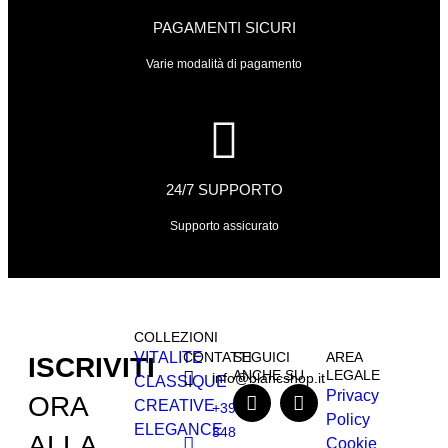
PAGAMENTI SICURI
Varie modalità di pagamento
24/7 SUPPORTO
Supporto assicurato
COLLEZIONI
VITALITE
CONTATTI
SEGUICI
AREA
ISCRIVITI
ANCHE SU
LEGALE
info@blancshop.it
CLASSIQUE
Privacy
ORA
CREATIVE
+39
Policy
ELEGANCE
348
ALLA
Cookie