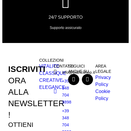
24/7 SUPPORTO
Supporto assicurato
COLLEZIONI
VITALITE
CONTATTI
SEGUICI
AREA
ISCRIVITI
ANCHE SU
LEGALE
info@blancshop.it
CLASSIQUE
Privacy
ORA
CREATIVE
+39
Policy
ELEGANCE
348
ALLA
Cookie
704
Policy
NEWSLETTER
3898
+39
!
348
OTTIENI
704