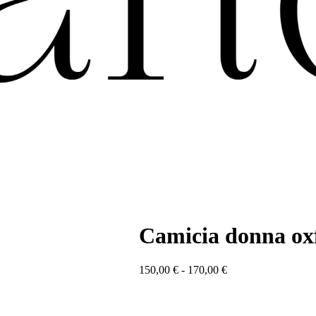
Camicia donna ox
Fascia
150,00
€
-
170,00
€
di
prezzo:
da