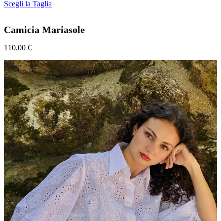
Questo
Scegli la Taglia
prodotto
ha
Camicia Mariasole
più
varianti.
110,00
€
Le
opzioni
possono
essere
scelte
nella
pagina
del
prodotto