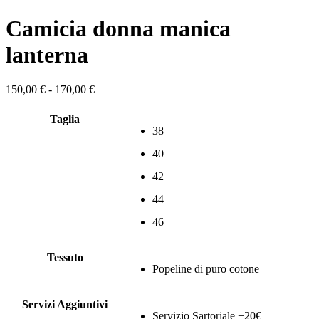
Camicia donna manica
lanterna
Fascia
150,00
€
-
170,00
€
di
prezzo:
Taglia
da
38
150,00 €
a
40
170,00 €
42
44
46
Tessuto
Popeline di puro cotone
Servizi Aggiuntivi
Servizio Sartoriale +20€