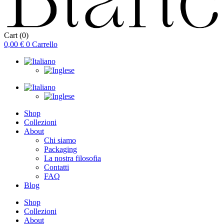
Cart
(0)
0,00
€
0
Carrello
Shop
Collezioni
About
Chi siamo
Packaging
La nostra filosofia
Contatti
FAQ
Blog
Shop
Collezioni
About