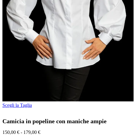
Questo
Scegli la Taglia
prodotto
ha
Camicia in popeline con maniche ampie
più
varianti.
Fascia
150,00
€
-
179,00
Le
€