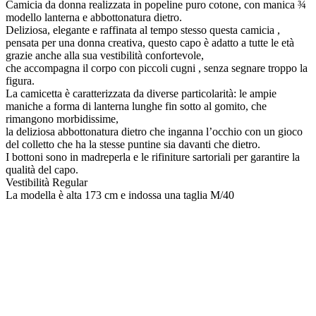
Camicia da donna realizzata in popeline puro cotone, con manica ¾
modello lanterna e abbottonatura dietro.
Deliziosa, elegante e raffinata al tempo stesso questa camicia ,
pensata per una donna creativa, questo capo è adatto a tutte le età
grazie anche alla sua vestibilità confortevole,
che accompagna il corpo con piccoli cugni , senza segnare troppo la
figura.
La camicetta è caratterizzata da diverse particolarità: le ampie
maniche a forma di lanterna lunghe fin sotto al gomito, che
rimangono morbidissime,
la deliziosa abbottonatura dietro che inganna l’occhio con un gioco
del colletto che ha la stesse puntine sia davanti che dietro.
I bottoni sono in madreperla e le rifiniture sartoriali per garantire la
qualità del capo.
Vestibilità Regular
La modella è alta 173 cm e indossa una taglia M/40