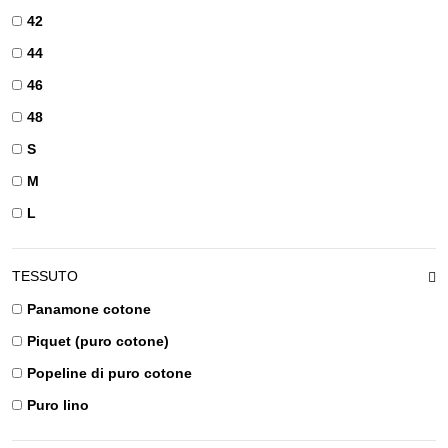
42
44
46
48
S
M
L
TESSUTO
Panamone cotone
Piquet (puro cotone)
Popeline di puro cotone
Puro lino